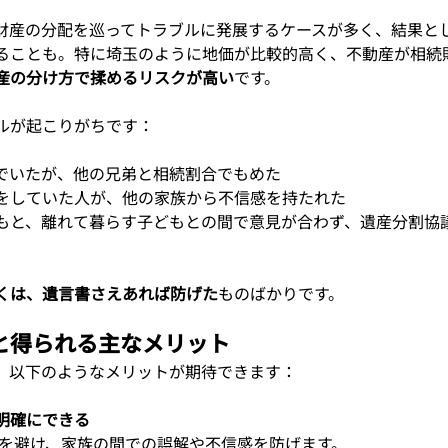
財産の分配を巡ってトラブルに発展するケースが多く、結果と
ることも。特に埼玉のように地価が比較的高く、不動産が相続
産の分け方で揉めるリスクが高い
です。
ルが起こりがちです：
でいたが、他の兄弟と相続割合でもめた
をしていた人が、他の家族から不信感を持たれた
もと、離れて暮らす子どもとの間で意見が合わず、遺産分割協
くは、遺言書さえあれば防げた
ものばかりです。
と得られる主なメリット
、以下のようなメリットが期待できます：
明確にできる
めを避け、家族の間での誤解や不信感を防げます。