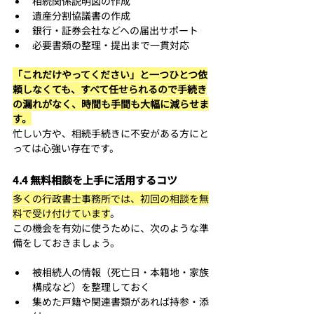
相続関係説明図の作成
遺産分割協議書の作成
銀行・証券会社などへの届出サポート
必要書類の整理・提出まで一貫対応
「これだけやってください」と一つひとつ依
頼しなくても、すべて任せられるので手続き
の漏れがなく、時間も手間も大幅に減らせま
す。
忙しい方や、相続手続きに不安がある方にと
っては心強い存在です。
4.4 無料相談を上手に活用するコツ
多くの行政書士事務所では、初回の相談を無
料で受け付けています
。
この機会を有効に使うために、次のような準
備をしておきましょう。
被相続人の情報（死亡日・本籍地・家族
構成など）を整理しておく
集めた戸籍や関連書類があれば持参・添