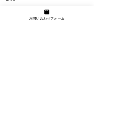
必要な戸籍が1通抜けていた
戸籍の内容が読みにくく、誤解が生じた
お問い合わせフォーム
遺産分割協議書に不備があり、金融機関
で受理されなかった
たとえば、被相続人が複数回転籍していた場
合、そのすべての戸籍が揃っていないと、相
続関係が証明できずに手続きが進みません。 
行政書士に依頼することで、こうしたミスを
未然に防ぐことができます。
5.3 遺言書・相続トラブルがある場合の対
処法
遺言書の有無や、相続人間での意見の相違が
ある場合には、さらに慎重な対応が求められ
ます。
公正証書遺言がある場合は、それに沿っ
て手続き