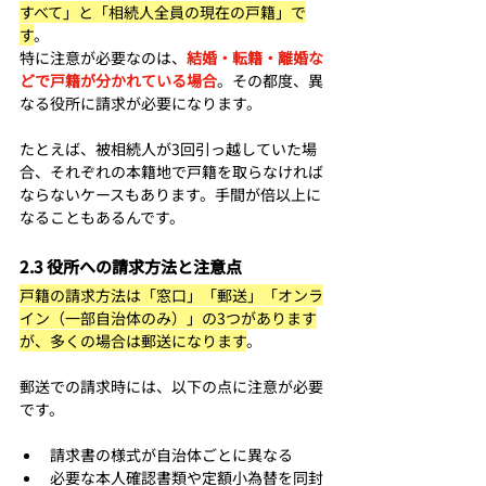
すべて」と「相続人全員の現在の戸籍」で
す
。 
特に注意が必要なのは、
結婚・転籍・離婚な
どで戸籍が分かれている場合
。その都度、異
なる役所に請求が必要になります。
たとえば、被相続人が3回引っ越していた場
合、それぞれの本籍地で戸籍を取らなければ
ならないケースもあります。手間が倍以上に
なることもあるんです。
2.3 役所への請求方法と注意点
戸籍の請求方法は「窓口」「郵送」「オンラ
イン（一部自治体のみ）」の3つがあります
が、多くの場合は郵送になります
。
郵送での請求時には、以下の点に注意が必要
です。
請求書の様式が自治体ごとに異なる
必要な本人確認書類や定額小為替を同封