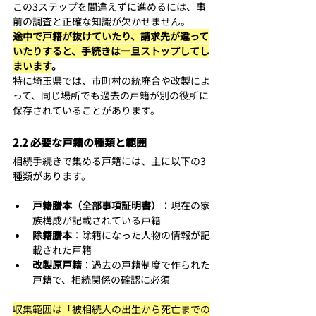
この3ステップを間違えずに進めるには、事
前の調査と正確な知識が欠かせません。 
途中で戸籍が抜けていたり、請求先が違って
いたりすると、手続きは一旦ストップしてし
まいます
。
特に埼玉県では、市町村の統廃合や改製によ
って、同じ場所でも過去の戸籍が別の役所に
保存されていることがあります。
2.2 必要な戸籍の種類と範囲
相続手続きで集める戸籍には、主に以下の3
種類があります。
戸籍謄本（全部事項証明書）
：現在の家
族構成が記載されている戸籍
除籍謄本
：除籍になった人物の情報が記
載された戸籍
改製原戸籍
：過去の戸籍制度で作られた
戸籍で、相続関係の確認に必須
収集範囲は「被相続人の出生から死亡までの